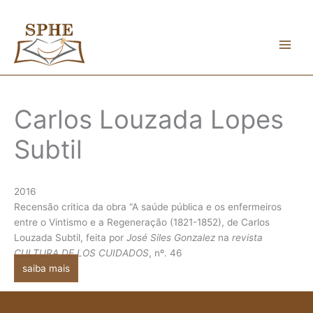
Skip
to
content
Carlos Louzada Lopes
Subtil
2016
Recensão critica da obra “A saúde pública e os enfermeiros
entre o Vintismo e a Regeneração (1821-1852), de Carlos
Louzada Subtil, feita por
José Siles Gonzalez
na
revista
CULTURA DE LOS CUIDADOS
, nº. 46
saiba mais