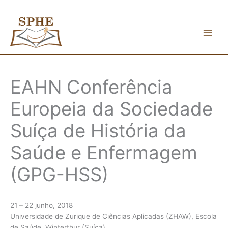
Skip
to
content
EAHN Conferência
Europeia da Sociedade
Suíça de História da
Saúde e Enfermagem
(GPG-HSS)
21 – 22 junho, 2018
Universidade de Zurique de Ciências Aplicadas (ZHAW), Escola
de Saúde, Winterthur (Suíça)