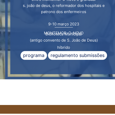
s. joão de deus, o reformador dos hospitais e
patrono dos enfermeiros
9-10 março 2023
MONTEMOR-O-NOVO
Biblioteca Municipal
(antigo convento de S. João de Deus)
híbrido
programa
regulamento submissões