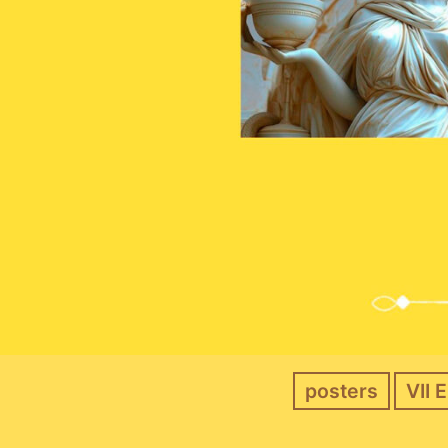
posters
VII 