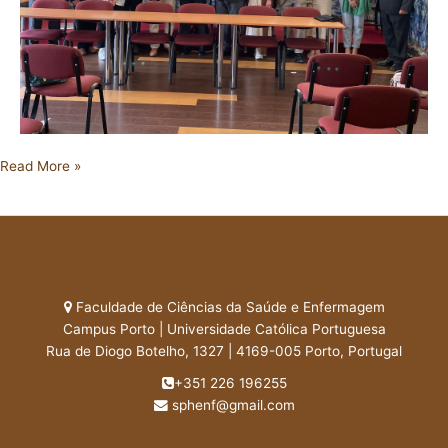
Protocolo
Read More »
de
Cooperação
entre
a
SPHE
e
Faculdade de Ciências da Saúde e Enfermagem
o
Campus Porto | Universidade Católica Portuguesa
Comité
Rua de Diogo Botelho, 1327 | 4169-005 Porto, Portugal
Permanente
+351 226 196255
del
sphenf@gmail.com
“Coloquio
San